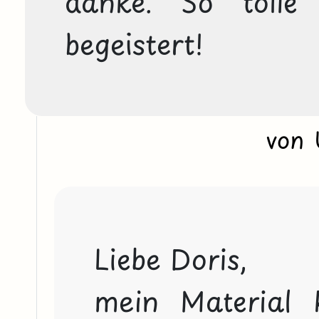
danke. So tolle A
von
Liebe Doris,

mein Material